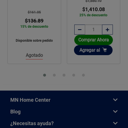
$1,880.10
$1,410.08
$161.05
25% de descuento
$136.89
15% de descuento
Comprar Ahora
Disponible sobre pedido
Añadir
Agregar
al
Agotado
MN Home Center
Blog
¿Necesitas ayuda?