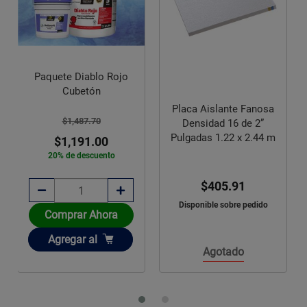
Paquete Diablo Rojo
Cubetón
Placa Aislante Fanosa
$1,487.70
Densidad 16 de 2”
Pulgadas 1.22 x 2.44 m
$1,191.00
20% de descuento
$405.91
Disponible sobre pedido
Comprar Ahora
Añadir
Agregar
al
Agotado