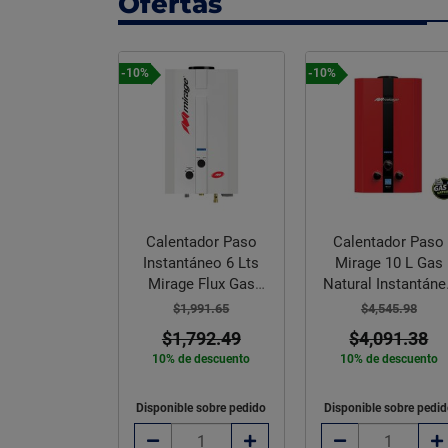
Ofertas
-10%
-10%
Calentador Paso
Calentador Paso
dor paso 6 L
Instantáneo 6 Lts
Mirage 10 L Gas
nstantáneo
Mirage Flux Gas
Natural Instantáne
co Gas LP
Natural
1.5 Servicio
$1,991.65
$4,545.98
,670.04
$1,792.49
$4,091.38
,503.04
10% de descuento
10% de descuento
e descuento
Disponible sobre pedido
Disponible sobre pedi
rar Ahora