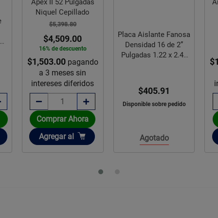
Apex II 52 Pulgadas
A
Niquel Cepillado
e
$5,398.80
o
Placa Aislante Fanosa
$4,509.00
19
Densidad 16 de 2”
16% de descuento
Pulgadas 1.22 x 2.44
$1,503.00
$
pagando
m
a 3 meses sin
intereses diferidos
i
$405.91
Disponible sobre pedido
Comprar Ahora
Añadir
Agregar
al
Agotado