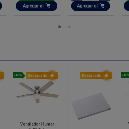
Añadir
Añadir
Agregar
al
Agregar
al
Destacado
Destacado
-16%
-16
Ventilador Hunter