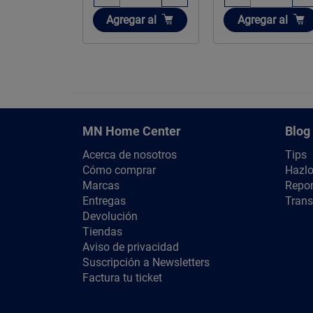
ir
Añadir
Añadir
gar
al
Agregar
al
Agregar
al
MN Home Center
Blog
Acerca de nosotros
Tips
Cómo comprar
Hazlo
Marcas
Repor
Entregas
Trans
Devolución
Tiendas
Aviso de privacidad
Suscripción a Newsletters
Factura tu ticket