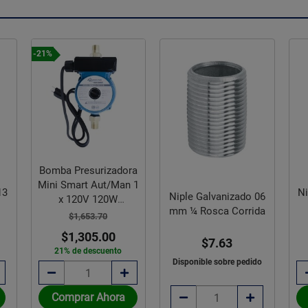
-21%
Bomba Presurizadora
Mini Smart Aut/Man 1
13
Ni
Niple Galvanizado 06
x 120V 120W
mm ¼ Rosca Corrida
Villarreal
$1,653.70
$1,305.00
$7.63
21% de descuento
Disponible sobre pedido
Comprar Ahora