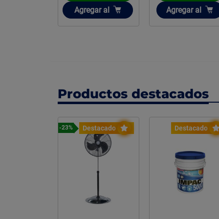
ir
Añadir
Añadir
gar
al
Agregar
al
Agregar
al
Productos destacados
stacado
Destacado
Destacado
-23%