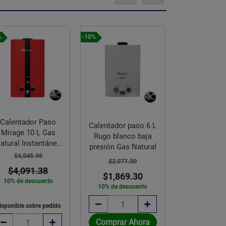
%
-10%
-10%
Calentador Paso
Calentador paso 6 L
Calentador 
Mirage 10 L Gas
Rugo blanco baja
Rugo blanc
atural Instantáneo
presión Gas Natural
presión Gas
1.5 Servicio
$4,545.98
$2,077.00
$2,077.
$4,091.38
$1,869.30
$1,869
10% de descuento
10% de descuento
10% de des
isponible sobre pedido
Comprar Ahora
Comprar 