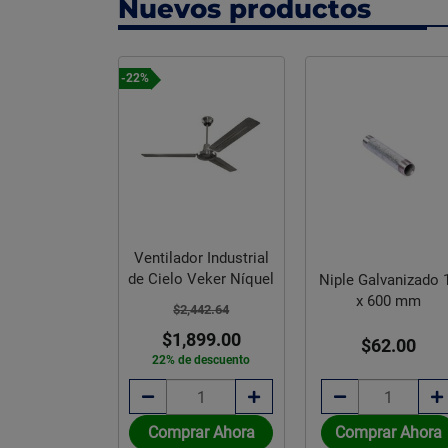
Nuevos productos
-22%
Ventilador Industrial
de Cielo Veker Níquel
lvanizado 13
Niple Galvanizado 
400 mm
x 600 mm
$2,442.64
$1,899.00
$8.93
$62.00
22% de descuento
rar Ahora
Comprar Ahora
Comprar Ahora