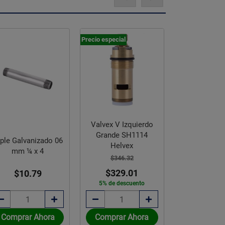
Precio especial
Valvex V Izquierdo
Grande SH1114
ple Galvanizado 06
Niple Galvan
Helvex
mm ¼ x 4
mm 3/8 
$346.32
$329.01
$10.79
$19.
5% de descuento
Comprar Ahora
Comprar Ahora
Comprar 