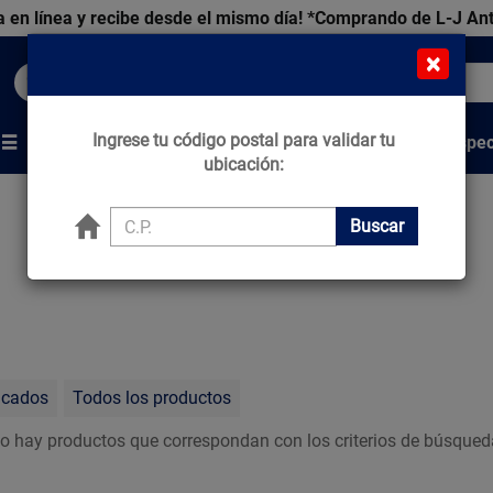
 en línea y recibe desde el mismo día!
*Comprando de L-J An
×
Buscar productos, marcas y ofertas...
Ingrese tu código postal para validar tu
Venta Espec
s
Marcas
Tips que Construyen
ubicación:
Buscar
acados
Todos los productos
o hay productos que correspondan con los criterios de búsqued