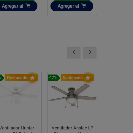
Añadir
Añadir
Añadir
Agregar
al
Agregar
al
Agregar
a
Destacado
Destacado
Destac
%
-17%
-16%
Ventilador Hunter
Ventilador Anslee LP
Ventilador