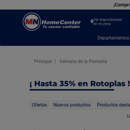
¡Compra
Ver disponibilidad
en mi zona
MN
Departamento
Home
Center
Principal
Semana de la Plomería
¡ Hasta 35% en Rotoplas !
Ofertas
Nuevos productos
Productos dest
N