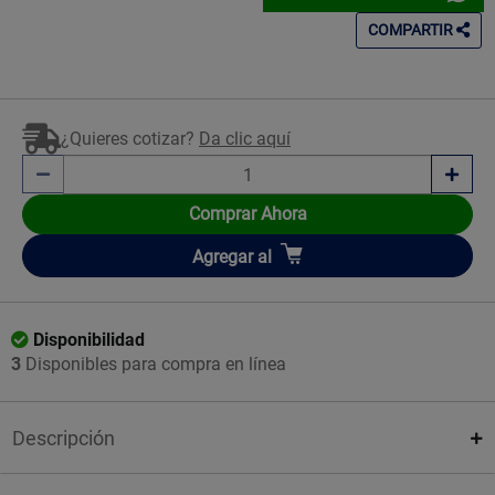
COMPARTIR
¿Quieres cotizar?
Da clic aquí
Comprar Ahora
Añadir
Agregar
al
Disponibilidad
3
Disponibles para compra en línea
Descripción