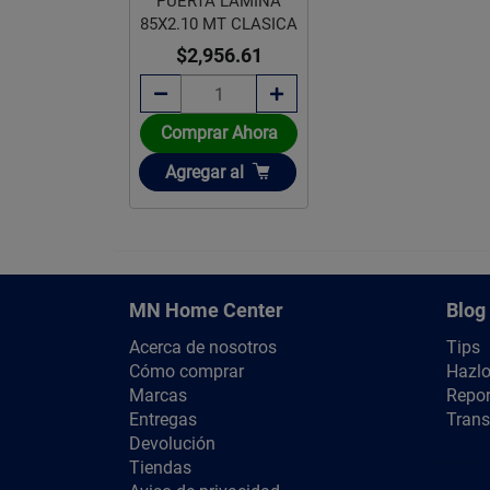
PUERTA LAMINA
85X2.10 MT CLASICA
$2,956.61
Comprar Ahora
Añadir
Agregar
al
MN Home Center
Blog
Acerca de nosotros
Tips
Cómo comprar
Hazlo
Marcas
Repor
Entregas
Trans
Devolución
Tiendas