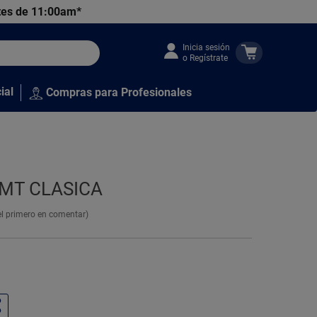
tes de 11:00am*
Inicia sesión
o Regístrate
ial
Compras para Profesionales
 MT CLASICA
el primero en comentar)