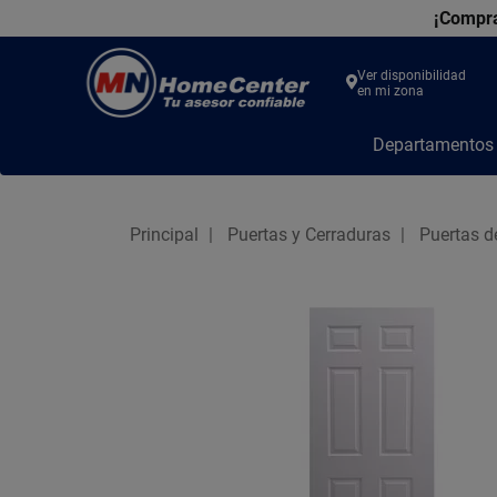
¡Compra
Ver disponibilidad
en mi zona
MN
Departamento
Home
Center
Principal
Puertas y Cerraduras
Puertas 