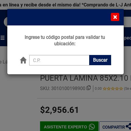
 en línea y recibe desde el mismo día!
*Comprando de L-J An
×
Buscar productos, marcas y ofertas...
Ingrese tu código postal para validar tu
Venta Espec
s
Marcas
Tips que Construyen
ubicación:
Buscar
de Lámina
PUERTA LAMINA 85X2.10
SKU:
3010100198900
0.00
(Se 
0.00
de
5
$2,956.61
Estrellas!
ASISTENTE EXPERTO
COMPARTIR