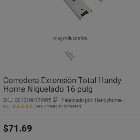
Imagen ilustrativa
Corredera Extensión Total Handy
Home Niquelado 16 pulg
SKU:
3010100126995
Fabricado por: Handyhome
0.00
(Se el primero en comentar)
0.00
de
5
$71.69
Estrellas!