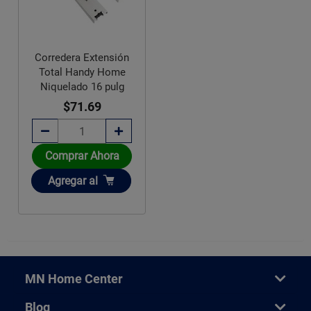
Corredera Extensión
Total Handy Home
Niquelado 16 pulg
$71.69
Comprar Ahora
Añadir
Agregar
al
MN Home Center
Blog