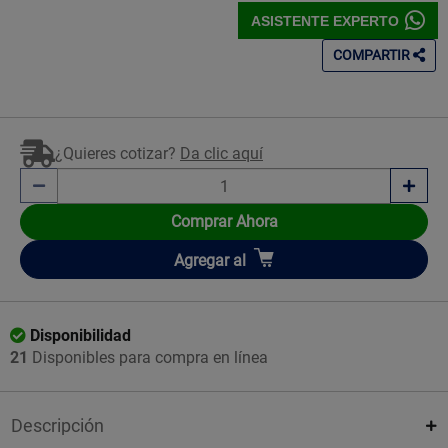
ASISTENTE EXPERTO
COMPARTIR
¿Quieres cotizar?
Da clic aquí
Comprar Ahora
Añadir
Agregar
al
Disponibilidad
21
Disponibles para compra en línea
Descripción