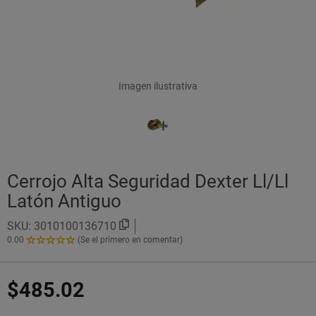
Imagen ilustrativa
Cerrojo Alta Seguridad Dexter Ll/Ll
Latón Antiguo
SKU:
3010100136710
0.00
(Se el primero en comentar)
0.00
de
5
$485.02
Estrellas!