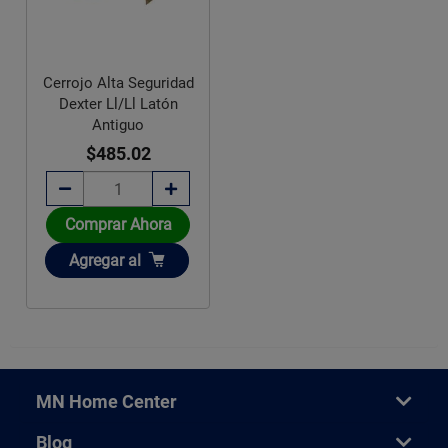
Cerrojo Alta Seguridad
Dexter Ll/Ll Latón
Antiguo
$485.02
Comprar Ahora
Añadir
Agregar
al
MN Home Center
Blog