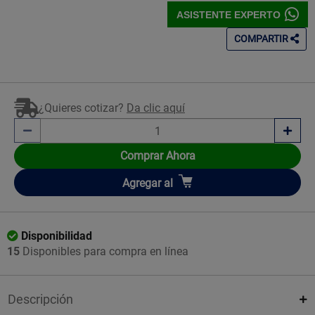
ASISTENTE EXPERTO
COMPARTIR
¿Quieres cotizar?
Da clic aquí
Comprar Ahora
Añadir
Agregar
al
Disponibilidad
15
Disponibles para compra en línea
Descripción