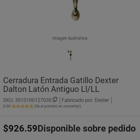
Imagen ilustrativa
Cerradura Entrada Gatillo Dexter
Dalton Latón Antiguo Ll/LL
SKU:
3010100127030
Fabricado por: Dexter
0.00
(Se el primero en comentar)
0.00
de
5
$926.59
Disponible sobre pedido
Estrellas!