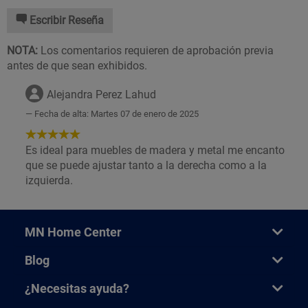
Escribir Reseña
NOTA:
Los comentarios requieren de aprobación previa
antes de que sean exhibidos.
Alejandra Perez Lahud
Fecha de alta: Martes 07 de enero de 2025
5
de
Es ideal para muebles de madera y metal me encanto
5
que se puede ajustar tanto a la derecha como a la
Estrellas!
izquierda.
MN Home Center
Blog
¿Necesitas ayuda?