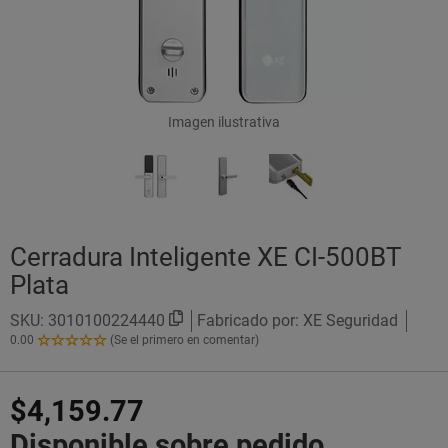
Imagen ilustrativa
Cerradura Inteligente XE CI-500BT
Plata
SKU:
3010100224440
Fabricado por: XE Seguridad
0.00
(Se el primero en comentar)
0.00
de
5
$4,159.77
Estrellas!
Disponible sobre pedido