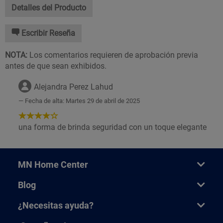
Detalles del Producto
Escribir Reseña
NOTA:
Los comentarios requieren de aprobación previa
antes de que sean exhibidos.
Alejandra Perez Lahud
Fecha de alta: Martes 29 de abril de 2025
4
de
una forma de brinda seguridad con un toque elegante
5
Estrellas!
MN Home Center
Blog
¿Necesitas ayuda?