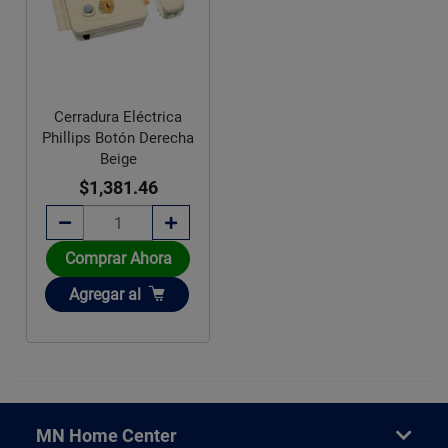
Cerradura Eléctrica
Phillips Botón Derecha
Beige
$1,381.46
Comprar Ahora
Añadir
Agregar
al
MN Home Center