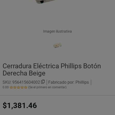
Imagen ilustrativa
Cerradura Eléctrica Phillips Botón
Derecha Beige
SKU:
956415604002
Fabricado por: Phillips
0.00
(Se el primero en comentar)
0.00
de
5
$1,381.46
Estrellas!