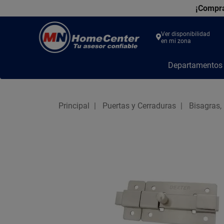
¡Compra
Ver disponibilidad
en mi zona
MN
Departamento
Home
Center
Principal
Puertas y Cerraduras
Bisagras,