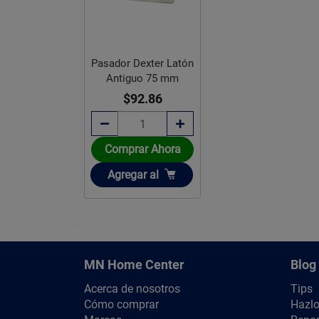
Pasador Dexter Latón
Antiguo 75 mm
$92.86
Comprar Ahora
Añadir
Agregar
al
MN Home Center
Blog
Acerca de nosotros
Tips
Cómo comprar
Hazlo