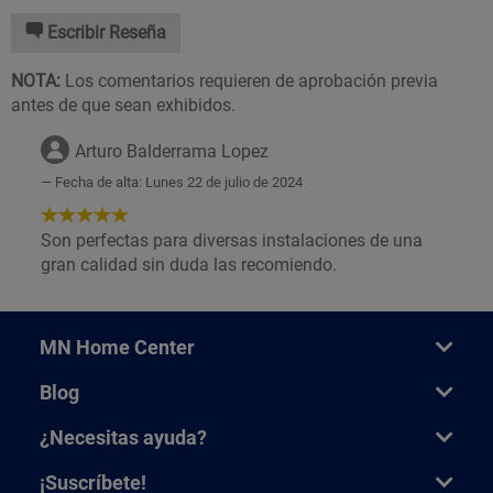
Escribir Reseña
NOTA:
Los comentarios requieren de aprobación previa
antes de que sean exhibidos.
Arturo Balderrama Lopez
Fecha de alta: Lunes 22 de julio de 2024
5
de
Son perfectas para diversas instalaciones de una
5
gran calidad sin duda las recomiendo.
Estrellas!
MN Home Center
Blog
¿Necesitas ayuda?
¡Suscríbete!