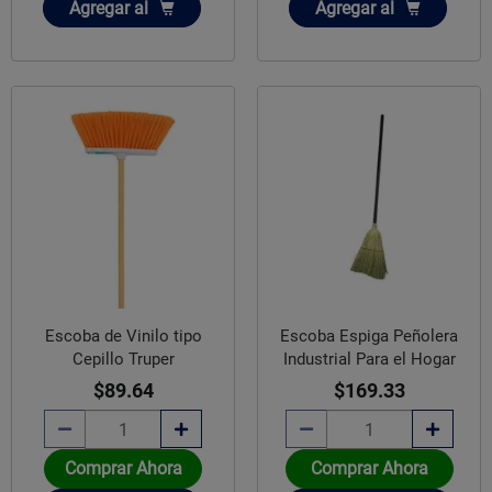
Añadir
Añadir
Agregar
al
Agregar
al
Escoba de Vinilo tipo
Escoba Espiga Peñolera
Cepillo Truper
Industrial Para el Hogar
$89.64
$169.33
Comprar Ahora
Comprar Ahora