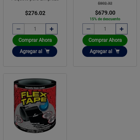
$802.32
$679.00
$276.02
15% de descuento
Comprar Ahora
Comprar Ahora
Añadir
Añadir
Agregar
al
Agregar
al