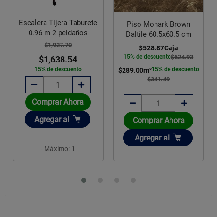
Escalera Tijera Taburete
Piso Monark Brown
0.96 m 2 peldaños
Daltile 60.5x60.5 cm
$1,927.70
$528.87
Caja
15% de descuento
$624.93
$1,638.54
15% de descuento
15% de descuento
$289.00
m²
$341.49
Comprar Ahora
Añadir
Agregar
al
Comprar Ahora
Añadir
Agregar
al
- Máximo: 1