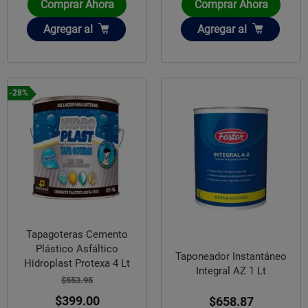
Comprar Ahora
Comprar Ahora
Añadir
Añadir
Agregar
al
Agregar
al
-28%
Tapagoteras Cemento
Plástico Asfáltico
Taponeador Instantáneo
Hidroplast Protexa 4 Lt
Integral AZ 1 Lt
$553.95
$399.00
$658.87