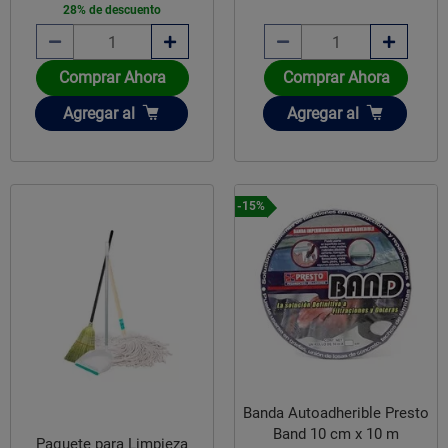
28% de descuento
Comprar Ahora
Comprar Ahora
Añadir
Añadir
Agregar
al
Agregar
al
-15%
Banda Autoadherible Presto
Band 10 cm x 10 m
Paquete para Limpieza