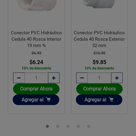
Conector PVC Hidráulico
Conector PVC Hidráulico
Cedula 40 Rosca Interior
Cedula 40 Rosca Exterior
19 mm ¾
32 mm
$6.93
$10.95
$6.24
$9.85
10% de descuento
10% de descuento
Comprar Ahora
Comprar Ahora
Añadir
Añadir
Agregar
al
Agregar
al