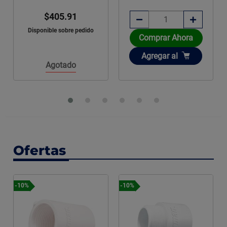
$405.91
Disponible sobre pedido
Comprar Ahora
Añadir
Agregar
al
Agotado
Ofertas
-10%
-10%