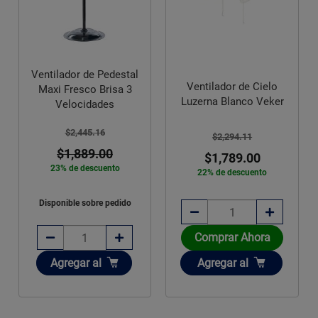
Ventilador de Pedestal
Ventilador de Cielo
Maxi Fresco Brisa 3
Luzerna Blanco Veker
Velocidades
$2,445.16
$2,294.11
$1,889.00
$1,789.00
23% de descuento
22% de descuento
Disponible sobre pedido
Comprar Ahora
Añadir
Añadir
Agregar
al
Agregar
al