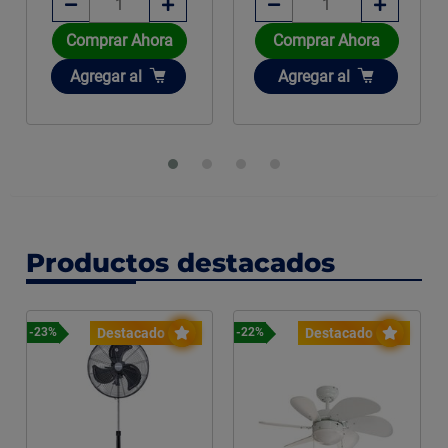
Comprar Ahora
Comprar Ahora
Añadir
Añadir
Agregar
al
Agregar
al
Productos destacados
Destacado
Destacado
-23%
-22%