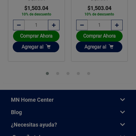
$1,503.04
$1,503.04
10% de descuento
10% de descuento
Comprar Ahora
Comprar Ahora
Añadir
Añadir
Agregar
al
Agregar
al
MN Home Center
Blog
¿Necesitas ayuda?