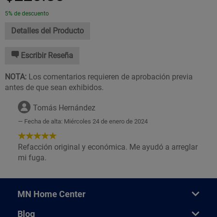
5% de descuento
Detalles del Producto
Escribir Reseña
NOTA:
Los comentarios requieren de aprobación previa
antes de que sean exhibidos.
Tomás Hernández
Fecha de alta: Miércoles 24 de enero de 2024
5
de
Refacción original y económica. Me ayudó a arreglar
5
mi fuga.
Estrellas!
MN Home Center
Blog