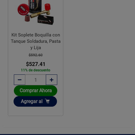
Kit Soplete Boquilla con
Tanque Soldadura, Pasta
y Lija
$592.60
$527.41
11% de descuento
Comprar Ahora
Añadir
Agregar
al