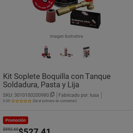
Imagen ilustrativa
Kit Soplete Boquilla con Tanque
Soldadura, Pasta y Lija
SKU:
3010100200980
Fabricado por: Iusa
0.00
(Se el primero en comentar)
0.00
de
5
Estrellas!
Promoción
$592.60
$527.41