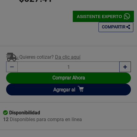
ASISTENTE EXPERTO
COMPARTIR
¿Quieres cotizar?
Da clic aquí
Comprar Ahora
Añadir
Agregar
al
Disponibilidad
12
Disponibles para compra en línea