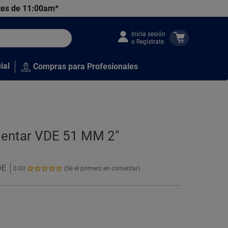
tes de 11:00am*
Inicia sesión
o Regístrate
ial
Compras para Profesionales
mentar VDE 51 MM 2"
DE
0.00
(Se el primero en comentar)
0.00
de
5
Estrellas!