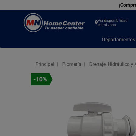
¡Compra
Ver disponibilidad
en mi zona
MN
Departamento
Home
Center
Principal
Plomería
Drenaje, Hidráulico y 
-10%