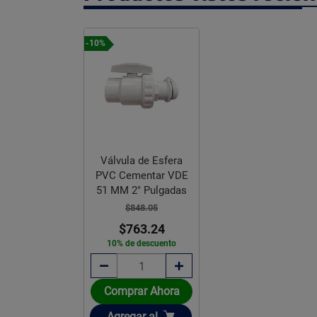
-10%
Válvula de Esfera
PVC Cementar VDE
51 MM 2" Pulgadas
$848.05
$763.24
10% de descuento
Comprar Ahora
Añadir
Agregar
al