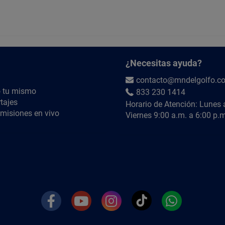
R= La instalación se realiza mediante cementa
diámetro nominal 51 mm o 2 pulgadas. Antes de 
ambas superficies; después, se ensamblan firm
¿QUIÉRES SABER MÁS?
¿Necesitas ayuda?
Búscanos en YouTube como
@MNdelGolfoTV
contacto@mndelgolfo.c
 tu mismo
833 230 1414
tajes
Horario de Atención: Lunes 
misiones en vivo
Viernes 9:00 a.m. a 6:00 p.m