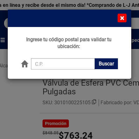
 en línea y recibe desde el mismo día!
*Comprando de L-J An
×
Buscar productos, marcas y ofertas...
Ingrese tu código postal para validar tu
Venta Espec
s
Marcas
Tips que Construyen
ubicación:
Buscar
Alcant.
Válvulas
Válvula de Esfera PVC Ce
Pulgadas
SKU:
3010100225105
Fabricado por: V
Promoción
$848.05
$763.24