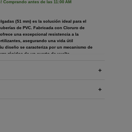
s! Comprando antes de las 11:00 AM
ulgadas (51 mm)
es la solución ideal para el
 tuberías de PVC. Fabricada con
Cloruro de
a ofrece una
excepcional resistencia a la
tilizantes, asegurando una vida útil
u diseño se caracteriza por un mecanismo de
ierre rápidos de un cuarto de vuelta
,
pagado instantáneo.
lente resistencia a la corrosión y su facilidad de
na solución de control de flujo duradera y
e es inherentemente resistente a una amplia
arantizando una vida útil prolongada en
ua de alta pureza, donde las válvulas metálicas
a tubería eliminando un tramo equivalente a la