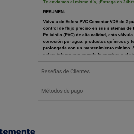
Te enviamos el mismo día,
¡Entrega en 24hr
RESUMEN:
Válvula de Esfera PVC Cementar VDE de 2 p
control de flujo preciso en sus sistemas de
Polivinilo (PVC)
de alta calidad, esta válvul
corrosión
por agua, productos químicos y fer
prolongada con un mantenimiento mínimo. S
esfera interna que permite la
apertura y el c
proporcionando un control de encendido/a
Reseñas de Clientes
BENEFICIOS:
Ofrece un beneficio principal centrado en su exce
instalación y mantenimiento, lo que resulta en u
Métodos de pago
económica. Fabricada con PVC, este component
gama de productos químicos, ácidos y álcalis, g
aplicaciones que manejan fluidos agresivos o ag
fallarían.
INSTALACIÓN:
ntemente
Corte y Medición: Mida la válvula, corte l