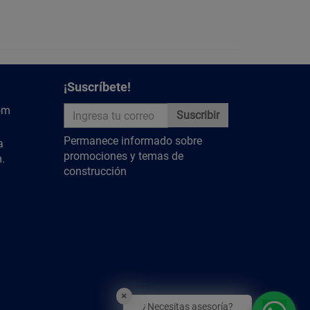
do químico (pegamento para PVC) en tuberías de
aplicarlo, se debe limpiar, desbarbar y secar
emente hasta que el adhesivo cure.
¡Suscríbete!
y descubre más contenido relevante
om
Suscribir
Permanece informado sobre
a
promociones y temas de
.
construcción
×
¿Necesitas asesoría?