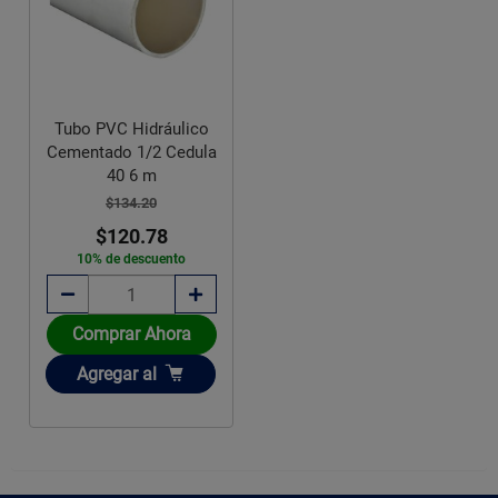
Tubo PVC Hidráulico
Cementado 1/2 Cedula
40 6 m
$134.20
$120.78
10% de descuento
Comprar Ahora
Añadir
Agregar
al