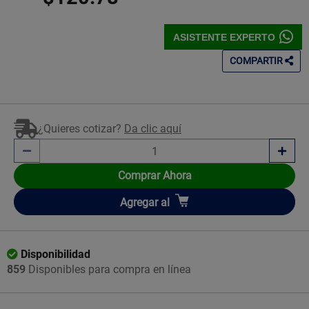
ASISTENTE EXPERTO
COMPARTIR
¿Quieres cotizar?
Da clic aquí
Comprar Ahora
Añadir
Agregar
al
Disponibilidad
859
Disponibles para compra en línea