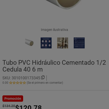
Imagen ilustrativa
Tubo PVC Hidráulico Cementado 1/2
Cedula 40 6 m
SKU:
3010100173345
0.00
(Se el primero en comentar)
0.00
de
5
Estrellas!
Promoción
$134.20
$120.78