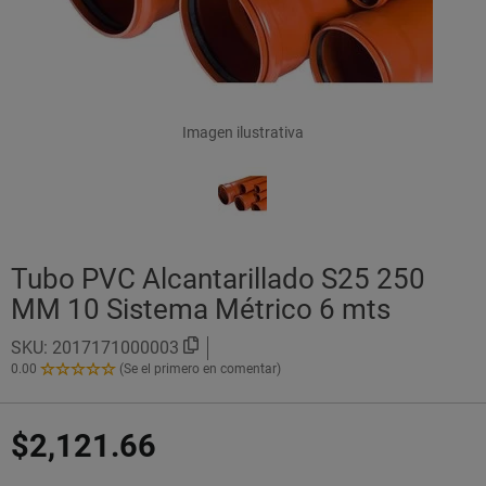
Imagen ilustrativa
Tubo PVC Alcantarillado S25 250
MM 10 Sistema Métrico 6 mts
SKU:
2017171000003
0.00
(Se el primero en comentar)
0.00
de
5
$2,121.66
Estrellas!