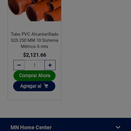
Tubo PVC Alcantarillado
S25 250 MM 10 Sistema
Métrico 6 mts
$2,121.66
Comprar Ahora
Añadir
Agregar
al
MN Home Center