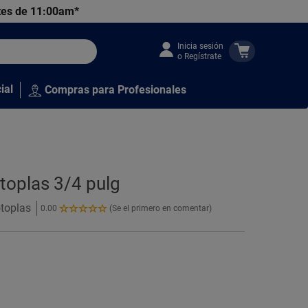
tes de 11:00am*
Inicia sesión
o Regístrate
ial
Compras para Profesionales
toplas 3/4 pulg
otoplas
0.00
(Se el primero en comentar)
0.00
de
5
Estrellas!