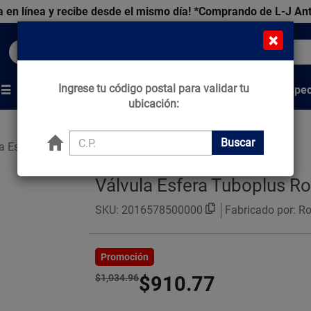
 en línea y recibe desde el mismo día!
*Comprando de L-J An
×
Buscar productos, marcas y ofertas...
Ingrese tu código postal para validar tu
Venta Espec
s
Marcas
Tips que Construyen
ubicación:
Buscar
a Esfera
Válvula Esfera Tuboplus Ro
SKU:
2016578500000
Fabricado por: R
Promoción
$1,034.96
$910.77