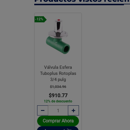
-12%
Válvula Esfera
Tuboplus Rotoplas
3/4 pulg
$1,034.96
$910.77
12% de descuento
Comprar Ahora