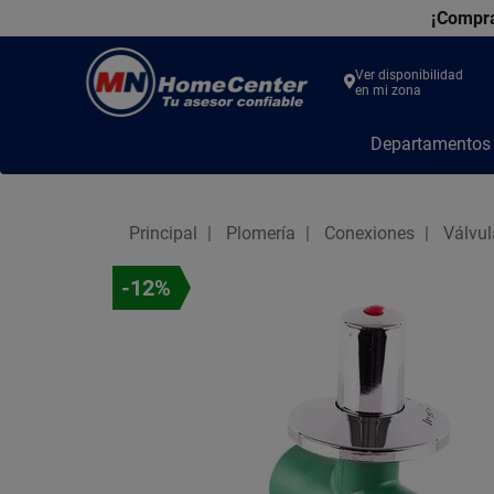
¡Compra
Ver disponibilidad
en mi zona
MN
Departamento
Home
Center
Principal
Plomería
Conexiones
Válvul
-12%