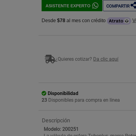
ASISTENTE EXPERTO
COMPARTIR
Desde
$78
al mes con crédito
V
¿Quieres cotizar?
Da clic aquí
Disponibilidad
23
Disponibles para compra en línea
Descripción
Modelo: 200251
La válvula de esfera Tuboplus, marca Rotop