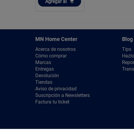
Añadir
Agregar
al
MN Home Center
Blog
Acerca de nosotros
Tips
Cómo comprar
Hazlo
Marcas
Repor
Entregas
Trans
Devolución
Tiendas
Aviso de privacidad
Suscripción a Newsletters
Factura tu ticket