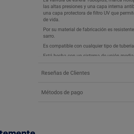
las altas presiones y una capa interna anti
una capa protectora de filtro UV que permit
de vida.
Por su material de fabricación es resistent
sarro.
Es compatible con cualquier tipo de tubería
Está hecha con un sistema de unión median
Reseñas de Clientes
Métodos de pago
ntemente