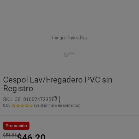
Imagen ilustrativa
Cespol Lav/Fregadero PVC sin
Registro
SKU:
3010100247235
0.00
(Se el primero en comentar)
0.00
de
5
Estrellas!
Promoción
$51.91
$46.20