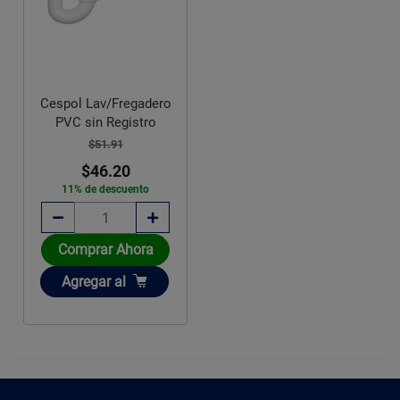
Cespol Lav/Fregadero
PVC sin Registro
$51.91
$46.20
11% de descuento
Comprar Ahora
Añadir
Agregar
al