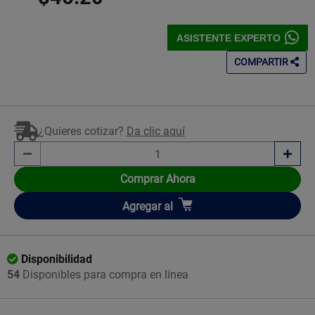
ASISTENTE EXPERTO
COMPARTIR
¿Quieres cotizar?
Da clic aquí
Comprar Ahora
Añadir
Agregar
al
Disponibilidad
54
Disponibles para compra en línea