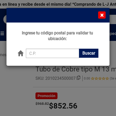
 en línea y recibe desde el mismo día!
*Comprando de L-J An
×
Buscar productos, marcas y ofertas...
Ingrese tu código postal para validar tu
Venta Espec
s
Marcas
Tips que Construyen
ubicación:
Buscar
ones Cobre
Tubo de Cobre tipo M 13 
SKU:
2010234500007
0.00
(Se 
0.00
de
5
Estrellas!
Promoción
$968.82
$852.56