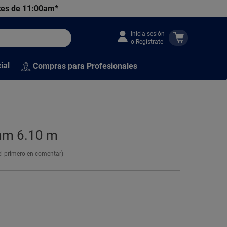
tes de 11:00am*
Inicia sesión
o Regístrate
ial
Compras para Profesionales
mm 6.10 m
el primero en comentar)