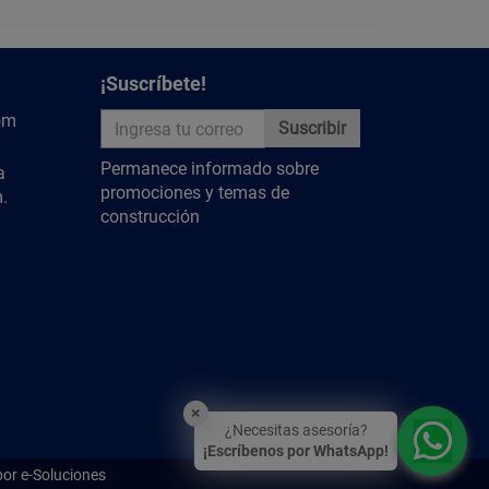
y descubre más contenido relevante.
¡Suscríbete!
om
Suscribir
Permanece informado sobre
a
promociones y temas de
.
construcción
×
¿Necesitas asesoría?
¡Escríbenos por WhatsApp!
por e-Soluciones