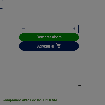
Imagen ilustrati
Comprar Ahora
Añadir
Agregar
al
s! Comprando antes de las 11:00 AM