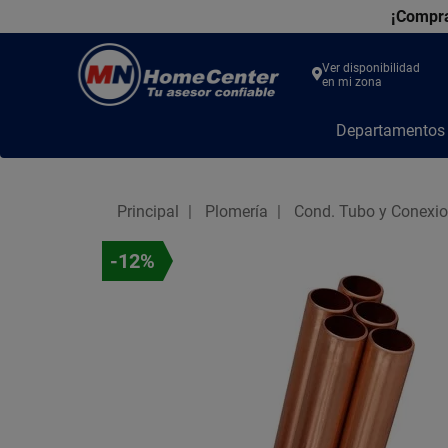
¡Compra
Ver disponibilidad
en mi zona
MN
Departamento
Home
Center
Principal
Plomería
Cond. Tubo y Conexi
-12%