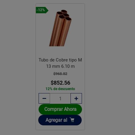
-12%
Tubo de Cobre tipo M
13 mm 6.10 m
$968.82
$852.56
12% de descuento
Comprar Ahora
Añadir
Agregar
al