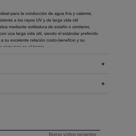
ideal para la conducción de agua fría y caliente,
tente a los rayos UV y de larga vida útil
aliza mediante soldadura de estaño o similares,
on una larga vida útil, siendo el estándar preferido
 a su excelente relación costo-beneficio y su
as comunes en el hogar.
dad térmica y resistencia a la corrosión, lo que
in contaminar el agua con residuos tóxicos.
disco para obtener un corte limpio y perfectamente
ador o una lima redonda para quitar el exceso de
urbulencias y erosión en el flujo del agua.
r del tubo y el interior de la conexión con tela
el cobre brille.
Borrar vistos recientes