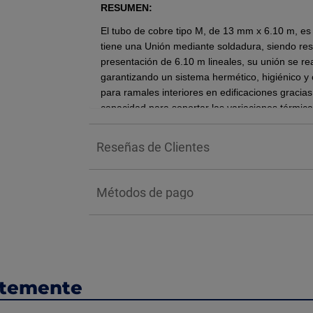
RESUMEN:
El tubo de cobre tipo M, de 13 mm x 6.10 m, es 
tiene una Unión mediante soldadura, siendo resis
presentación de 6.10 m lineales, su unión se re
garantizando un sistema hermético, higiénico y c
para ramales interiores en edificaciones gracias
capacidad para soportar las variaciones térmic
BENEFICIOS:
Reseñas de Clientes
Su principal beneficio es su excelente conductivi
garantiza una larga vida útil de la instalación s
Métodos de pago
INSTALACIÓN:
Corte del tubo: Utiliza un cortatubos de 
perpendicular al eje del tubo.
Eliminación de rebabas: Emplea un escari
metal en el interior del corte; esto evita t
ntemente
Limpieza mecánica: Lija el extremo exterio
esmeril o un cepillo de alambre hasta que 