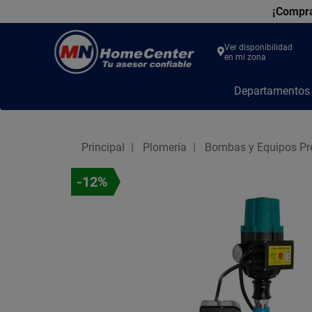
¡Compra
Ver disponibilidad
en mi zona
MN
Departamento
Home
Center
Principal
Plomería
Bombas y Equipos Pr
-12%