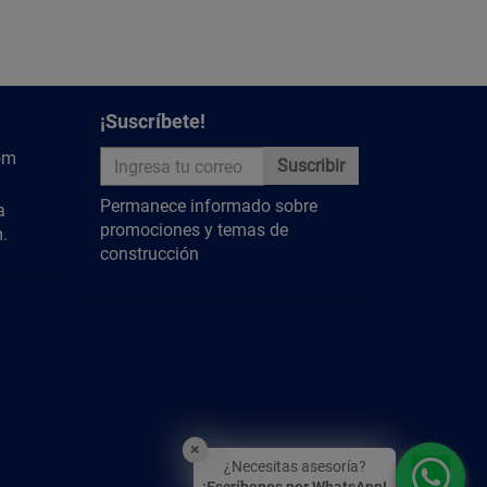
¡Suscríbete!
om
Suscribir
Permanece informado sobre
a
promociones y temas de
.
construcción
×
¿Necesitas asesoría?