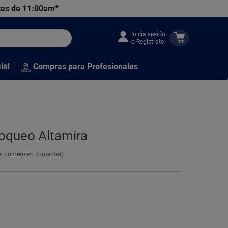
tes de 11:00am*
Inicia sesión
o Regístrate
ial
Compras para Profesionales
loqueo Altamira
el primero en comentar)