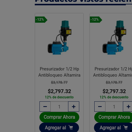
-12%
-12%
Presurizador 1/2 Hp
Presurizador 1/2 H
Antibloqueo Altamira
Antibloqueo Altami
$3,178.77
$3,178.77
$2,797.32
$2,797.32
12% de descuento
12% de descuento
Comprar Ahora
Comprar Ahora
Añadir
Añadir
Agregar
al
Agregar
al