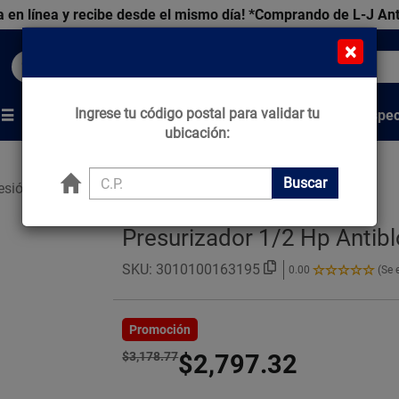
 en línea y recibe desde el mismo día!
*Comprando de L-J An
×
Buscar productos, marcas y ofertas...
Ingrese tu código postal para validar tu
Venta Espec
s
Marcas
Tips que Construyen
ubicación:
Buscar
esión de Agua
Presurizador 1/2 Hp
Presurizador 1/2 Hp Antib
SKU:
3010100163195
0.00
(Se 
0.00
de
5
Estrellas!
Promoción
$3,178.77
$2,797.32