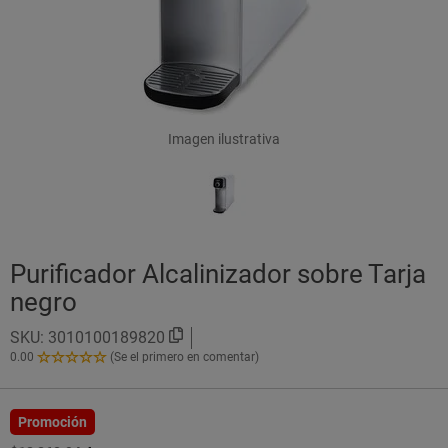
Imagen ilustrativa
Purificador Alcalinizador sobre Tarja
negro
SKU:
3010100189820
0.00
(Se el primero en comentar)
0.00
de
5
Estrellas!
Promoción