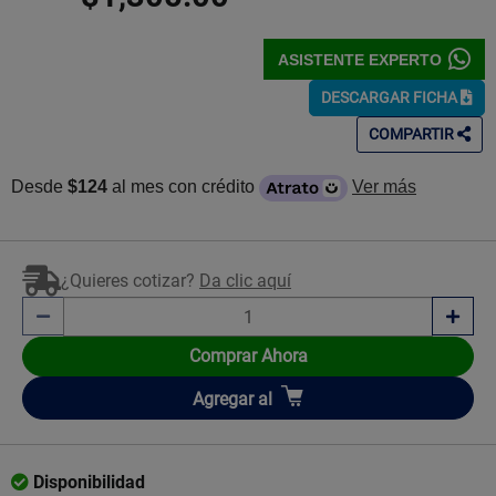
ASISTENTE EXPERTO
DESCARGAR FICHA
COMPARTIR
Desde
$124
al mes con crédito
Ver más
¿Quieres cotizar?
Da clic aquí
Comprar Ahora
Añadir
Agregar
al
Disponibilidad