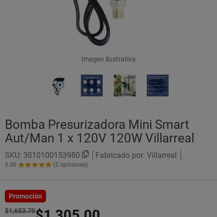
Imagen ilustrativa
Bomba Presurizadora Mini Smart
Aut/Man 1 x 120V 120W Villarreal
SKU:
3010100153980
Fabricado por: Villarreal
5.00
(2 opiniones)
5.00
de
5
Estrellas!
Promoción
$1,653.70
$1,305.00