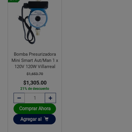
Bomba Presurizadora
Mini Smart Aut/Man 1 x
120V 120W Villarreal
$1,653.70
$1,305.00
21% de descuento
Comprar Ahora
Añadir
Agregar
al