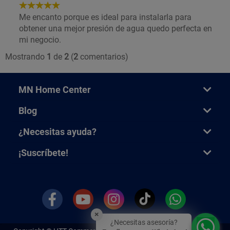
5
de
Me encanto porque es ideal para instalarla para
5
obtener una mejor presión de agua quedo perfecta en
Estrellas!
mi negocio.
Mostrando
1
de
2
(
2
comentarios)
MN Home Center
Blog
¿Necesitas ayuda?
¡Suscríbete!
×
¿Necesitas asesoría?