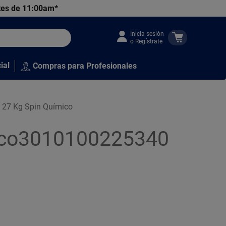
tes de 11:00am*
Inicia sesión
o Regístrate
ial
Compras para Profesionales
o 27 Kg Spin Químico
mico3010100225340