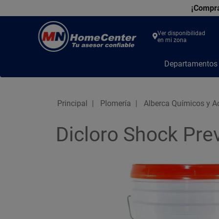
¡Compra
Ver disponibilidad
en mi zona
MN
Departamento
Home
Center
Principal
Plomería
Alberca Químicos y A
Dicloro Shock Pr