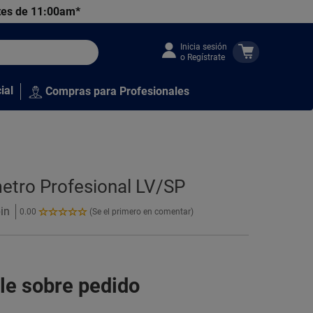
tes de 11:00am*
Inicia sesión
o Regístrate
ial
Compras para Profesionales
metro Profesional LV/SP
in
0.00
(Se el primero en comentar)
0.00
de
5
Estrellas!
le sobre pedido