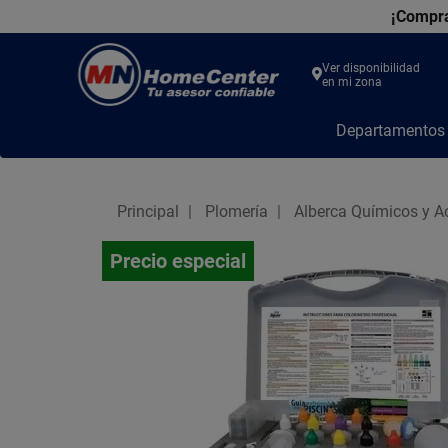
¡Compra
Ver disponibilidad
en mi zona
MN
Departamento
Home
Center
Principal
Plomería
Alberca Químicos y A
Precio especial