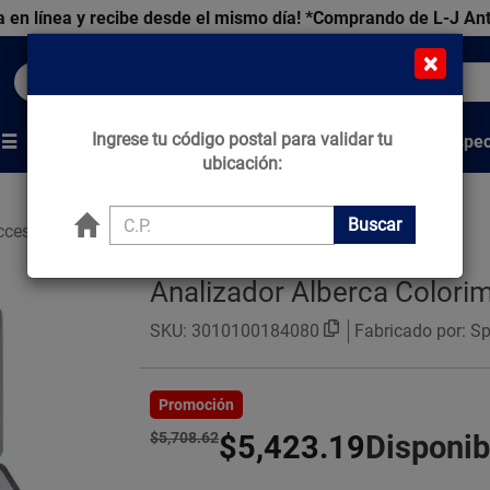
 en línea y recibe desde el mismo día!
*Comprando de L-J An
×
Buscar productos, marcas y ofertas...
Ingrese tu código postal para validar tu
Venta Espec
s
Marcas
Tips que Construyen
ubicación:
Buscar
ccesorios
Analizador Alberca
Analizador Alberca Colori
SKU:
3010100184080
Fabricado por: Sp
Promoción
$5,708.62
$5,423.19
Disponib