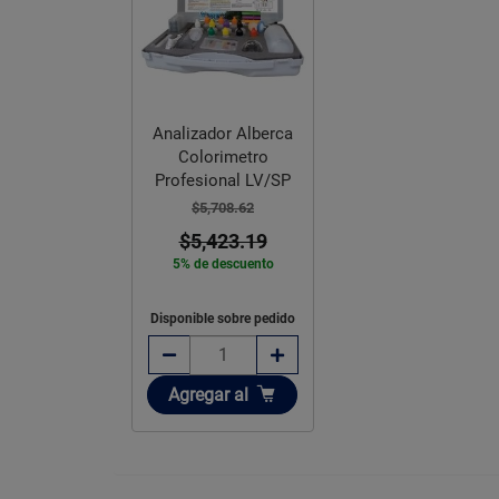
Analizador Alberca
Colorimetro
Profesional LV/SP
$5,708.62
$5,423.19
5% de descuento
Disponible sobre pedido
Añadir
Agregar
al