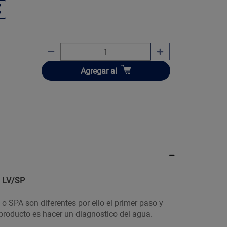
Añadir
Agregar
al
l LV/SP
o SPA son diferentes por ello el primer paso y
producto es hacer un diagnostico del agua.