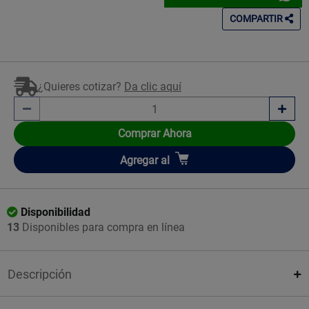
COMPARTIR
¿Quieres cotizar?
Da clic aquí
Comprar Ahora
Añadir
Agregar
al
Disponibilidad
13
Disponibles para compra en línea
Descripción