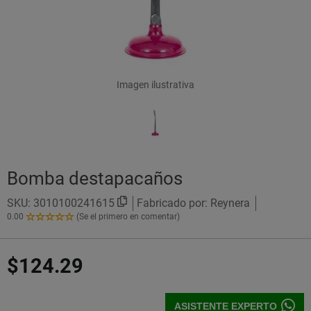
Imagen ilustrativa
Bomba destapacaños
SKU:
3010100241615
Fabricado por: Reynera
0.00
(Se el primero en comentar)
0.00
de
5
$124.29
Estrellas!
ASISTENTE EXPERTO