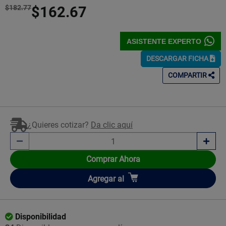
$182.77
$162.67
ASISTENTE EXPERTO
DESCARGAR FICHA
COMPARTIR
¿Quieres cotizar?
Da clic aquí
Comprar Ahora
Añadir
Agregar
al
Disponibilidad