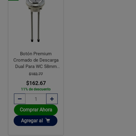
Botón Premium
Cromado de Descarga
Dual Para WC 58mm
Fluidmaster
$182.77
$162.67
11% de descuento
Comprar Ahora
Añadir
Agregar
al