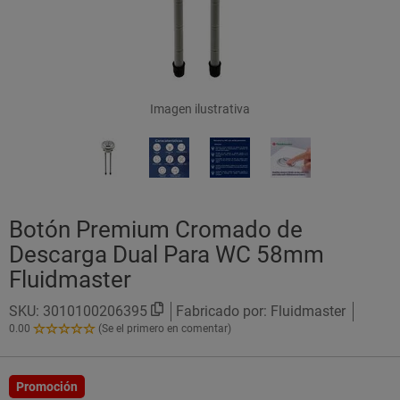
Imagen ilustrativa
Botón Premium Cromado de
Descarga Dual Para WC 58mm
Fluidmaster
SKU:
3010100206395
Fabricado por: Fluidmaster
0.00
(Se el primero en comentar)
0.00
de
5
Estrellas!
Promoción