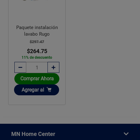
Paquete instalación
lavabo Rugo
$297.47
$264.75
11% de descuento
Comprar Ahora
Añadir
Agregar
al
MN Home Center