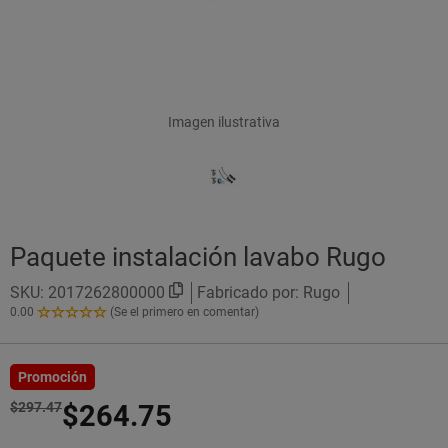
Imagen ilustrativa
Paquete instalación lavabo Rugo
SKU:
2017262800000
Fabricado por: Rugo
0.00
(Se el primero en comentar)
0.00
de
5
Estrellas!
Promoción
$297.47
$264.75