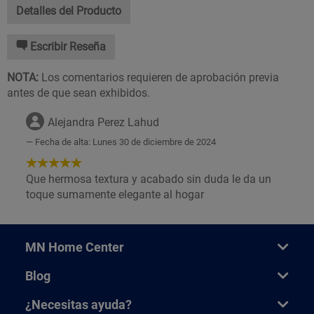
Detalles del Producto
Escribir Reseña
NOTA:
Los comentarios requieren de aprobación previa
antes de que sean exhibidos.
Alejandra Perez Lahud
Fecha de alta: Lunes 30 de diciembre de 2024
5
de
Que hermosa textura y acabado sin duda le da un
5
toque sumamente elegante al hogar
Estrellas!
MN Home Center
Blog
¿Necesitas ayuda?