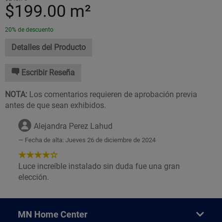
$199.00
m²
20% de descuento
Detalles del Producto
Escribir Reseña
NOTA:
Los comentarios requieren de aprobación previa
antes de que sean exhibidos.
Alejandra Perez Lahud
Fecha de alta: Jueves 26 de diciembre de 2024
4
de
Luce increíble instalado sin duda fue una gran
5
elección.
Estrellas!
MN Home Center