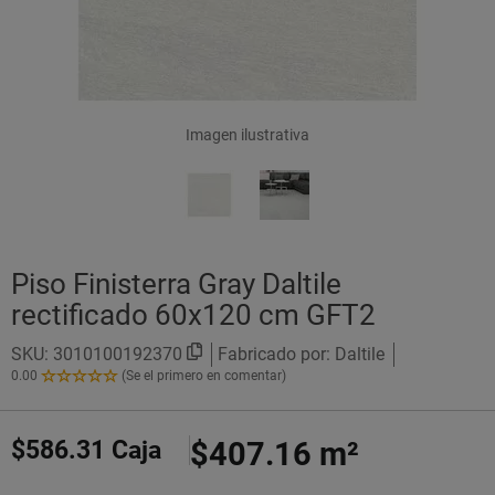
Imagen ilustrativa
Piso Finisterra Gray Daltile
rectificado 60x120 cm GFT2
SKU:
3010100192370
Fabricado por: Daltile
0.00
(Se el primero en comentar)
0.00
de
5
$586.31
Caja
$407.16
m²
Estrellas!