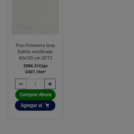
Piso Finisterra Gray
Daltile rectificado
60x120 cm GFT2
$586.31
Caja
$407.16
m²
Comprar Ahora
Añadir
Agregar
al