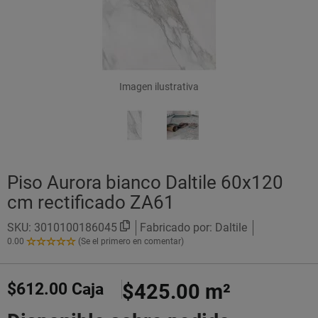
Imagen ilustrativa
Piso Aurora bianco Daltile 60x120
cm rectificado ZA61
SKU:
3010100186045
Fabricado por: Daltile
0.00
(Se el primero en comentar)
0.00
de
5
$612.00
Caja
$425.00
m²
Estrellas!