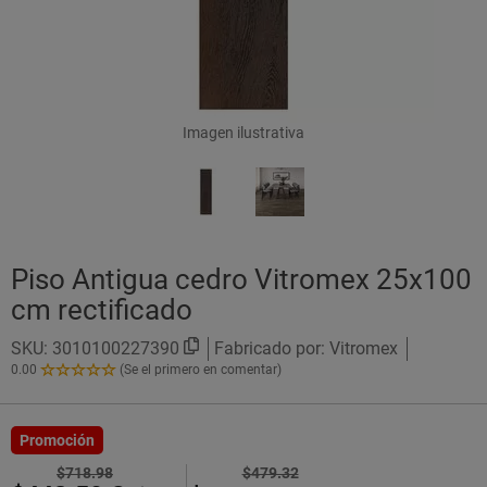
Imagen ilustrativa
Piso Antigua cedro Vitromex 25x100
cm rectificado
SKU:
3010100227390
Fabricado por: Vitromex
0.00
(Se el primero en comentar)
0.00
de
5
Estrellas!
Promoción
$718.98
$479.32