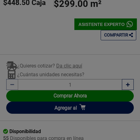
$448.50
Caja
$299.00
m²
ASISTENTE EXPERTO
COMPARTIR
¿Quieres cotizar?
Da clic aquí
¿Cuántas unidades necesitas?
Comprar Ahora
Añadir
Agregar
al
Disponibilidad
55
Disponibles para compra en línea