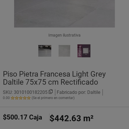
Imagen ilustrativa
Piso Pietra Francesa Light Grey
Daltile 75x75 cm Rectificado
SKU:
3010100182205
Fabricado por: Daltile
0.00
(Se el primero en comentar)
0.00
de
5
$500.17
Caja
$442.63
m²
Estrellas!