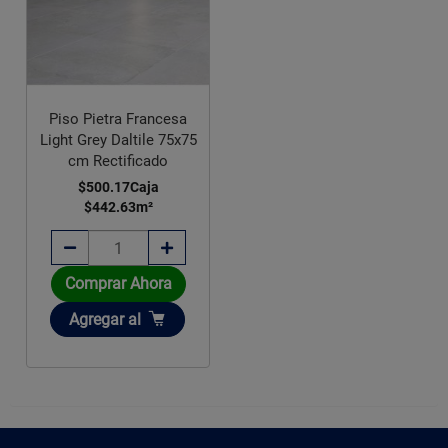
Piso Pietra Francesa
Light Grey Daltile 75x75
cm Rectificado
$500.17
Caja
$442.63
m²
Comprar Ahora
Añadir
Agregar
al