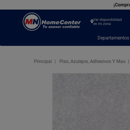
¡Compra
Ver disponibilidad
en mi zona
MN
Departamento
Home
Center
Principal
Piso, Azulejos, Adhesivos Y Mas