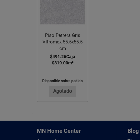
Piso Petrera Gris
Vitromex 55.5x55.5
cm
$491.26
Caja
$319.00
m²
Disponible sobre pedido
Agotado
MN Home Center
Blog