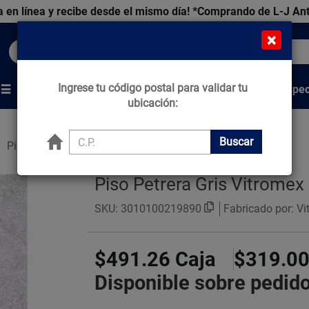
 en línea y recibe desde el mismo día!
*Comprando de L-J An
×
Buscar productos, marcas y ofertas...
Ingrese tu código postal para validar tu
Venta Espec
s
Marcas
Tips que Construyen
ubicación:
Buscar
Pisos Estilo Piedra
Piso Petrera Gris Vitrome
SKU:
3010100219890
Fabricado por: V
$491.26
Caja
$319.0
Disponible sobre pedid