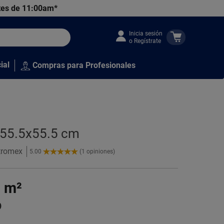
tes de 11:00am*
Inicia sesión
o Regístrate
ial
Compras para Profesionales
x 55.5x55.5 cm
itromex
5.00
(1 opiniones)
5.00
de
5
0
m²
Estrellas!
o