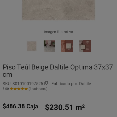
Imagen ilustrativa
Piso Teúl Beige Daltile Optima 37x37
cm
SKU:
3010100197525
Fabricado por: Daltile
5.00
(1 opiniones)
5.00
de
5
$486.38
Caja
$230.51
m²
Estrellas!