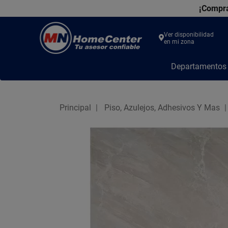
¡Compra
Ver disponibilidad
en mi zona
MN
Departamento
Home
Center
Principal
Piso, Azulejos, Adhesivos Y Mas