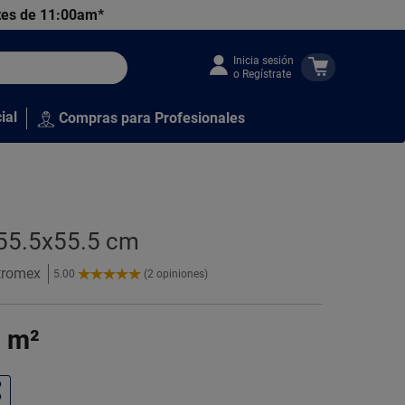
tes de 11:00am*
Inicia sesión
o Regístrate
ial
Compras para Profesionales
 55.5x55.5 cm
itromex
5.00
(2 opiniones)
5.00
de
5
0
m²
Estrellas!