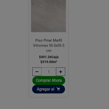
Piso Pinar Marfil
Vitromex 55.5x55.5
cm
$491.26
Caja
$319.00
m²
Comprar Ahora
Añadir
Agregar
al