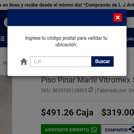
 en línea y recibe desde el mismo día!
*Comprando de L-J An
×
Buscar productos, marcas y ofertas...
Ingrese tu código postal para validar tu
Venta Espec
s
Marcas
Tips que Construyen
ubicación:
Buscar
Pisos Estilo Mármol
Piso Pinar Marfil Vitromex
SKU:
3010100128805
Fabricado por: V
$491.26
Caja
$319.0
ASISTENTE EXPERTO
COMPARTIR