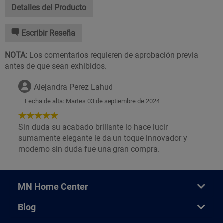
Detalles del Producto
Escribir Reseña
NOTA:
Los comentarios requieren de aprobación previa
antes de que sean exhibidos.
Alejandra Perez Lahud
Fecha de alta: Martes 03 de septiembre de 2024
5
de
Sin duda su acabado brillante lo hace lucir
5
sumamente elegante le da un toque innovador y
Estrellas!
moderno sin duda fue una gran compra.
MN Home Center
Blog