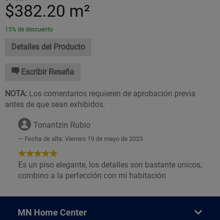
$382.20
m²
15% de descuento
Detalles del Producto
Escribir Reseña
NOTA:
Los comentarios requieren de aprobación previa
antes de que sean exhibidos.
Tonantzin Rubio
Fecha de alta: Viernes 19 de mayo de 2023
5
de
Es un piso elegante, los detalles son bastante unicos,
5
combino a la perfección con mi habitación
Estrellas!
MN Home Center