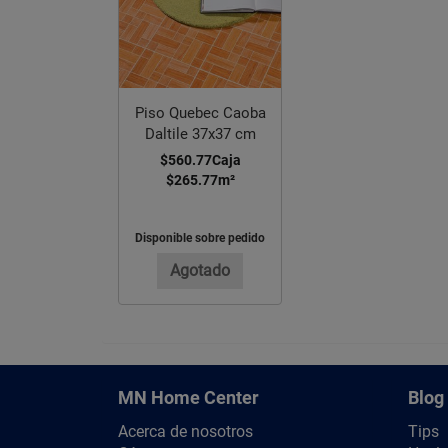
Piso Quebec Caoba
Daltile 37x37 cm
$560.77
Caja
$265.77
m²
Disponible sobre pedido
Agotado
MN Home Center
Blog
Acerca de nosotros
Tips