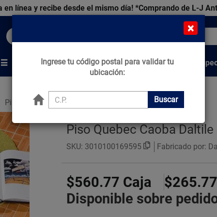
 en línea y recibe desde el mismo día!
*Comprando de L-J An
×
Buscar productos, marcas y ofertas...
Ingrese tu código postal para validar tu
Venta Espec
s
Marcas
Tips que Construyen
ubicación:
Buscar
Pisos Estilo Madera
Piso Quebec Caoba Daltil
SKU:
3010100169595
Fabricado por: Dal
$560.77
Caja
$265.7
Disponible sobre pedid