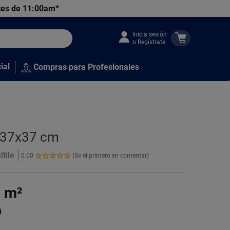
tes de 11:00am*
Inicia sesión
o Regístrate
ial
Compras para Profesionales
e 37x37 cm
tile
0.00
(Se el primero en comentar)
0.00
de
5
7
m²
Estrellas!
o