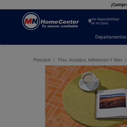
¡Compra
Ver disponibilidad
en mi zona
MN
Departamento
Home
Center
Principal
Piso, Azulejos, Adhesivos Y Mas