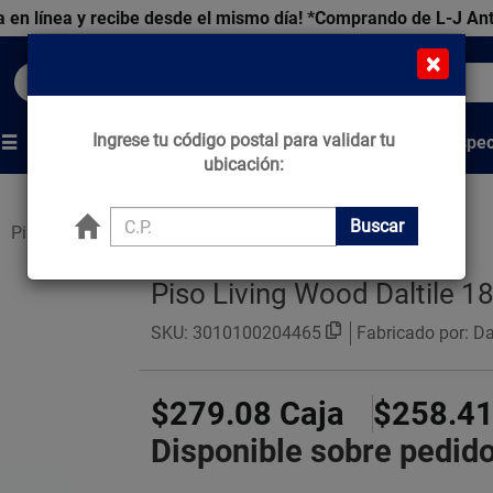
 en línea y recibe desde el mismo día!
*Comprando de L-J An
×
Buscar productos, marcas y ofertas...
Ingrese tu código postal para validar tu
Venta Espec
s
Marcas
Tips que Construyen
ubicación:
Buscar
Pisos Estilo Madera
Piso Living Wood Daltile 
SKU:
3010100204465
Fabricado por: Dal
$279.08
Caja
$258.4
Disponible sobre pedid