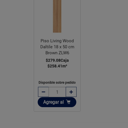
Piso Living Wood
Daltile 18 x 50 cm
Brown ZLW6
$279.08
Caja
$258.41
m²
Disponible sobre pedido
Añadir
Agregar
al