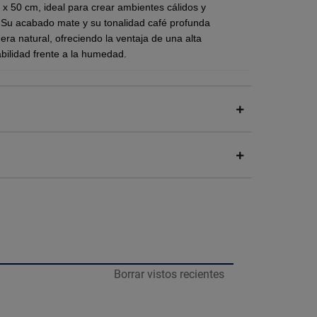
 x 50 cm
, ideal para crear ambientes cálidos y
Su acabado mate y su tonalidad café profunda
dera natural, ofreciendo la ventaja de una
alta
rabilidad frente a la humedad.
ing.
r de lo apreciado en pantalla.
que no se deforma con la humedad ni requiere el
ias a su versatilidad, este piso es ideal tanto para
Borrar vistos recientes
iente acogedor y sofisticado que soporta el tráfico
 su acabado mate.