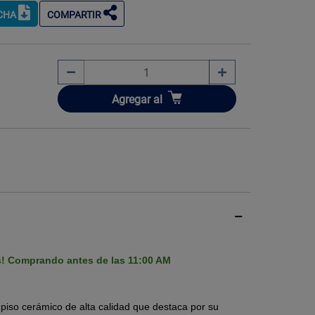
ICHA
COMPARTIR
Añadir
Agregar
al
Imagen ilustrati
s! Comprando antes de las 11:00 AM
 piso cerámico de alta calidad que destaca por su