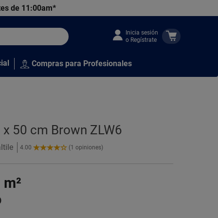
tes de 11:00am*
Inicia sesión
o Regístrate
ial
Compras para Profesionales
18 x 50 cm Brown ZLW6
tile
4.00
(1 opiniones)
4.00
de
5
1
m²
Estrellas!
o