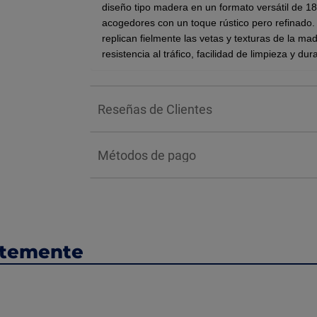
diseño tipo madera en un formato versátil de
18
acogedores con un toque rústico pero refinado.
replican fielmente las vetas y texturas de la ma
resistencia al tráfico
, facilidad de limpieza y du
Color brown.
Piso acabado mate.
Reseñas de Clientes
Tipo madera.
Antiderrapante.
Cuenta con tecnología digital reveal Imag
Métodos de pago
Uso en tráfico residencial en interior.
Caja con 1.08 m2.
*NOTA: El color de los productos puede varia
BENEFICIOS:
ntemente
Ofreciendo así una solución estética elegante 
mantenimiento constante de la madera real. Grac
interiores como exteriores, garantizando un amb
pesado sin perder su color marrón profundo ni