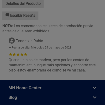
Detalles del Producto
Escribir Reseña
NOTA:
Los comentarios requieren de aprobación previa
antes de que sean exhibidos.
Tonantzin Rubio
Fecha de alta: Miércoles 24 de mayo de 2023
5
de
Queria un piso de madera, pero por los costos de
5
mantenimienti busque más opciones y encontre este
Estrellas!
piso, estoy enamorada de como se ve mi casa.
MN Home Center
Blog