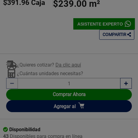
$391.96
Caja
$239.00
m²
ASISTENTE EXPERTO
COMPARTIR
¿Quieres cotizar?
Da clic aquí
¿Cuántas unidades necesitas?
Comprar Ahora
Añadir
Agregar
al
Disponibilidad
43
Disponibles para compra en línea