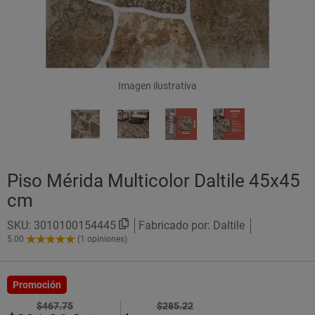
Imagen ilustrativa
Piso Mérida Multicolor Daltile 45x45
cm
SKU:
3010100154445
Fabricado por: Daltile
5.00
(1 opiniones)
5.00
de
5
Estrellas!
Promoción
$467.75
$285.22