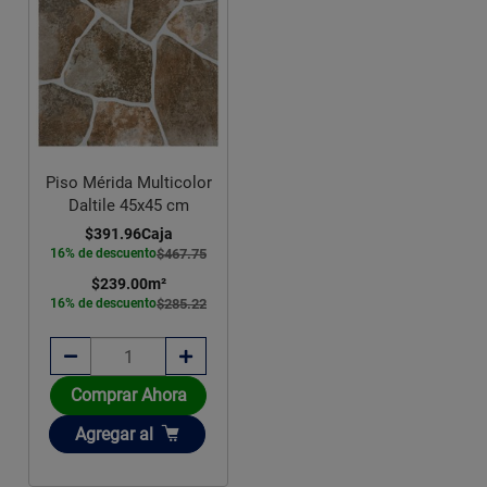
Piso Mérida Multicolor
Daltile 45x45 cm
$391.96
Caja
16% de descuento
$467.75
$239.00
m²
16% de descuento
$285.22
Comprar Ahora
Añadir
Agregar
al