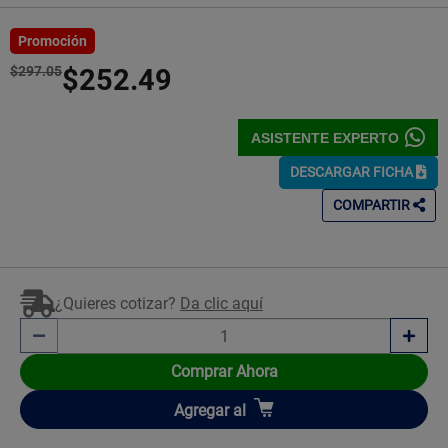
de
5
Estrellas!
Promoción
$297.05
$252.49
ASISTENTE EXPERTO
DESCARGAR FICHA
COMPARTIR
¿Quieres cotizar?
Da clic aquí
Comprar Ahora
Añadir
Agregar
al