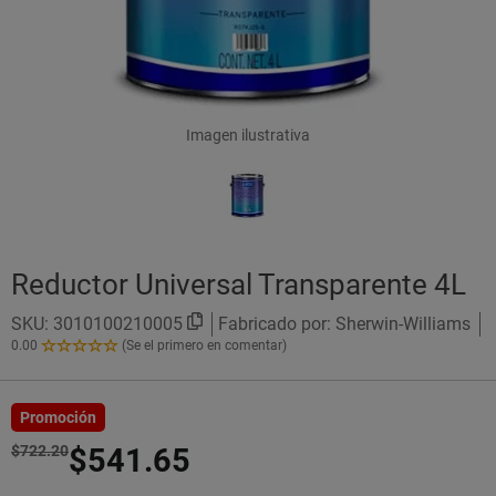
Imagen ilustrativa
Reductor Universal Transparente 4L
SKU:
3010100210005
Fabricado por: Sherwin-Williams
0.00
(Se el primero en comentar)
0.00
de
5
Estrellas!
Promoción
$722.20
$541.65