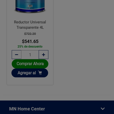
Reductor Universal
Transparente 4L
$722.20
$541.65
25% de descuento
Comprar Ahora
Añadir
Agregar
al
MN Home Center