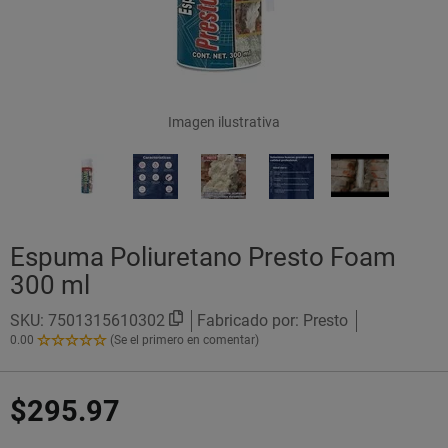
Imagen ilustrativa
Espuma Poliuretano Presto Foam
300 ml
SKU:
7501315610302
Fabricado por: Presto
0.00
(Se el primero en comentar)
0.00
de
5
$295.97
Estrellas!