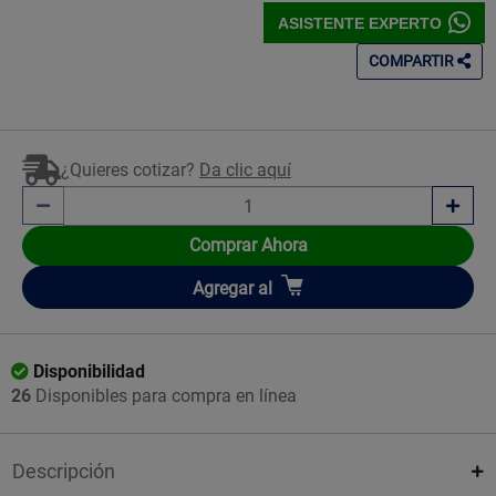
ASISTENTE EXPERTO
COMPARTIR
¿Quieres cotizar?
Da clic aquí
Comprar Ahora
Añadir
Agregar
al
Disponibilidad
26
Disponibles para compra en línea
Descripción